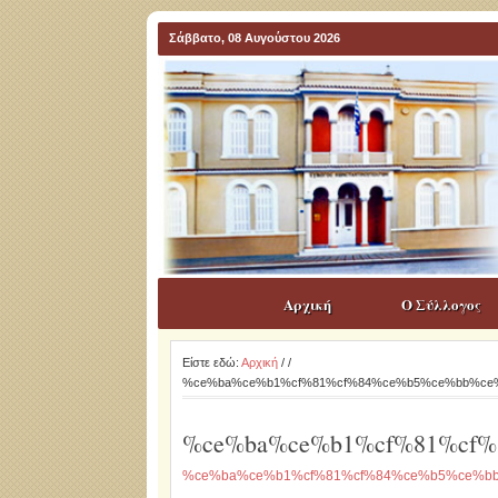
Σάββατο, 08 Αυγούστου 2026
Αρχική
Ο Σύλλογος
Είστε εδώ:
Αρχική
/
/
%ce%ba%ce%b1%cf%81%cf%84%ce%b5%ce%bb%ce%
%ce%ba%ce%b1%cf%81%cf%
%ce%ba%ce%b1%cf%81%cf%84%ce%b5%ce%bb