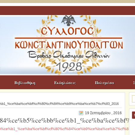
Βιβλιοθήκη
Εκδηλώσεις
Πολυμέσα
Α
γι
b1_%ce%ba%ce%bf%cf%80%cf%84%ce%b9%ce%ba%ce%b7%cf%83_2016
19 Σεπτεμβρίου , 2016
84%ce%b5%ce%bb%ce%b1_%ce%ba%ce%bf%c
%ce%b1_%ce%ba%ce%bf%cf%80%cf%84%ce%b9%ce%ba%ce%b7%cf%83_2