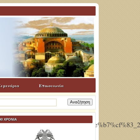
Σεμινάρια
Επικοινωνία
ναζήτηση
α:
90 ΧΡΟΝΙΑ
f%80%cf%84%ce%b9%ce%ba%ce%b7%cf%83_2
016