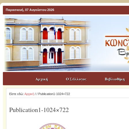
Παρασκευή, 07 Αυγούστου 2026
Αρχική
Ο Σύλλογος
Βιβλιοθήκη
Είστε εδώ:
Αρχική
/
/ Publication1-1024×722
Publication1-1024×722