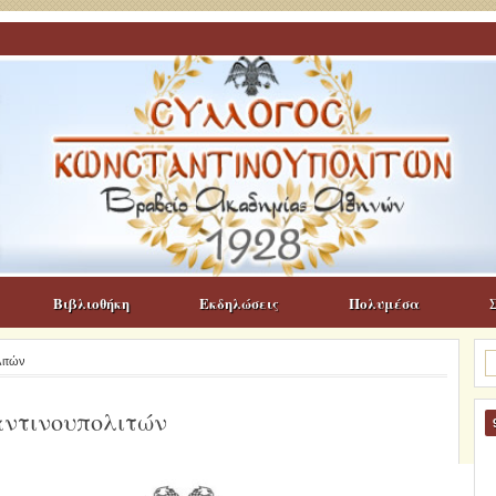
Βιβλιοθήκη
Εκδηλώσεις
Πολυμέσα
Α
λιτών
γι
αντινουπολιτών