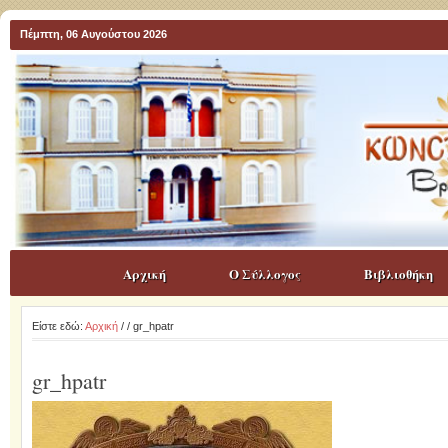
Πέμπτη, 06 Αυγούστου 2026
Αρχική
Ο Σύλλογος
Βιβλιοθήκη
Είστε εδώ:
Αρχική
/
/ gr_hpatr
gr_hpatr