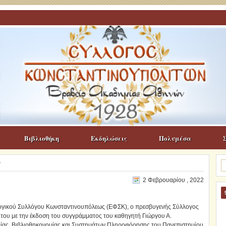
Βιβλιοθήκη
Εκδηλώσεις
Πολυμέσα
Α
Υ
γι
2 Φεβρουαρίου , 2022
ολογικού Συλλόγου Κωνσταντινουπόλεως (ΕΦΣΚ), ο πρεσβυγενής Σύλλογος
 του με την έκδοση του συγγράμματος του καθηγητή Γιώργου Α.
ίας, Βιβλιοθηκονομίας και Συστημάτων Πληροφόρησης του Πανεπιστημίου