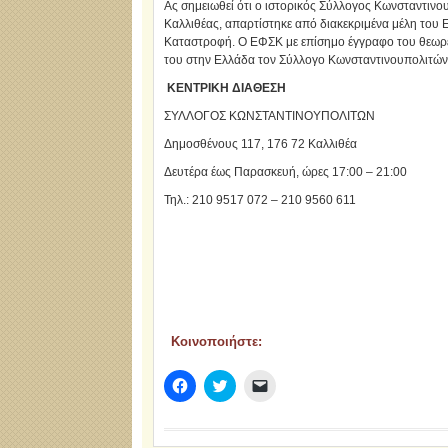
Ας σημειωθεί ότι ο ιστορικός Σύλλογος Κωνσταντινου
Καλλιθέας, απαρτίστηκε από διακεκριμένα μέλη του 
Καταστροφή. Ο ΕΦΣΚ με επίσημο έγγραφο του θεωρεί
του στην Ελλάδα τον Σύλλογο Κωνσταντινουπολιτών κ
ΚΕΝΤΡΙΚΗ ΔΙΑΘΕΣΗ
ΣΥΛΛΟΓΟΣ ΚΩΝΣΤΑΝΤΙΝΟΥΠΟΛΙΤΩΝ
Δημοσθένους 117, 176 72 Καλλιθέα
Δευτέρα έως Παρασκευή, ώρες 17:00 – 21:00
Τηλ.: 210 9517 072 – 210 9560 611
Κοινοποιήστε:
Πατήστε
Κλικ
Κλικ
για
για
για
κοινοποίηση
κοινοποίηση
αποστολή
στο
στο
ενός
Facebook(Ανοίγει
Twitter(Ανοίγει
συνδέσμου