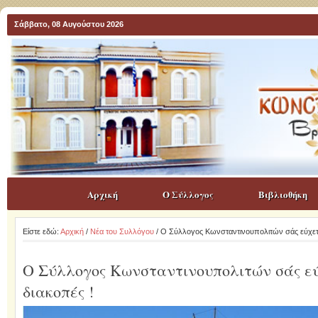
Σάββατο, 08 Αυγούστου 2026
Αρχική
Ο Σύλλογος
Βιβλιοθήκη
Είστε εδώ:
Αρχική
/
Νέα του Συλλόγου
/ Ο Σύλλογος Κωνσταντινουπολιτών σάς εύχετα
Ο Σύλλογος Κωνσταντινουπολιτών σάς ε
διακοπές !