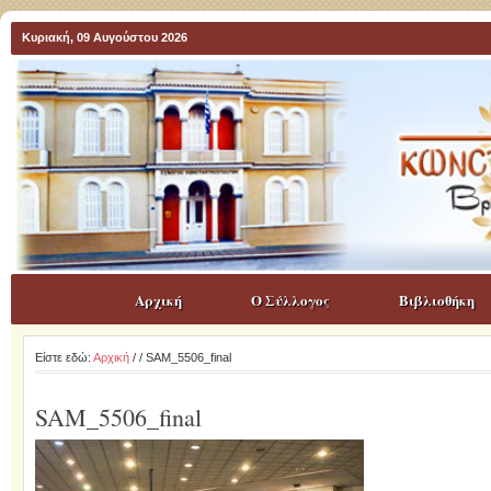
Κυριακή, 09 Αυγούστου 2026
Αρχική
Ο Σύλλογος
Βιβλιοθήκη
Είστε εδώ:
Αρχική
/
/ SAM_5506_final
SAM_5506_final