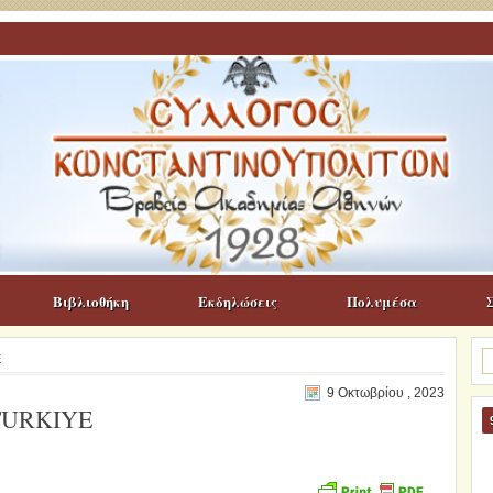
Βιβλιοθήκη
Εκδηλώσεις
Πολυμέσα
Α
E
γι
9 Οκτωβρίου , 2023
TURKIYE