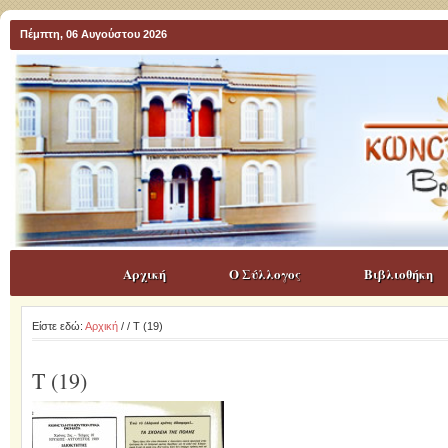
Πέμπτη, 06 Αυγούστου 2026
Αρχική
Ο Σύλλογος
Βιβλιοθήκη
Είστε εδώ:
Αρχική
/
/ T (19)
T (19)