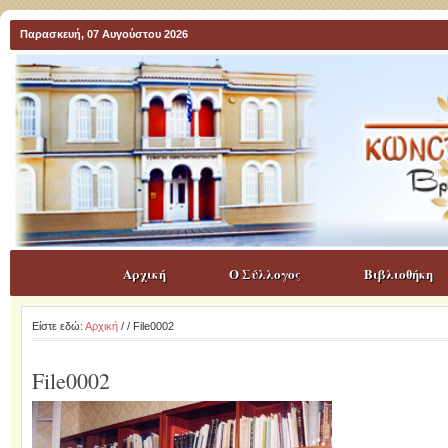
Παρασκευή, 07 Αυγούστου 2026
Αρχική
Ο Σύλλογος
Βιβλιοθήκη
Είστε εδώ:
Αρχική
/
/ File0002
File0002