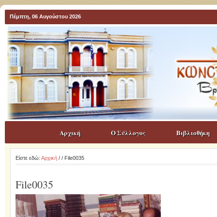
Πέμπτη, 06 Αυγούστου 2026
Αρχική
Ο Σύλλογος
Βιβλιοθήκη
Είστε εδώ:
Αρχική
/
/ File0035
File0035