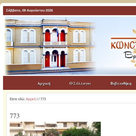
Σάββατο, 08 Αυγούστου 2026
Αρχική
Ο Σύλλογος
Βιβλιοθήκη
Είστε εδώ:
Αρχική
/
/ 773
773