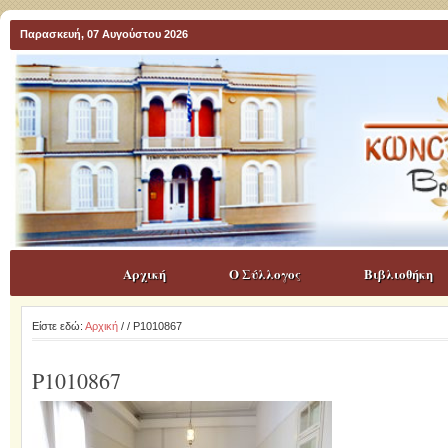
Παρασκευή, 07 Αυγούστου 2026
Αρχική
Ο Σύλλογος
Βιβλιοθήκη
Είστε εδώ:
Αρχική
/
/ P1010867
P1010867