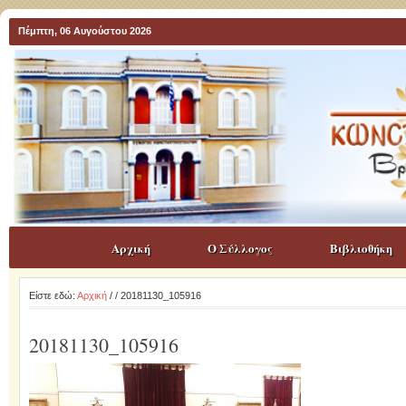
Πέμπτη, 06 Αυγούστου 2026
Αρχική
Ο Σύλλογος
Βιβλιοθήκη
Είστε εδώ:
Αρχική
/
/ 20181130_105916
20181130_105916