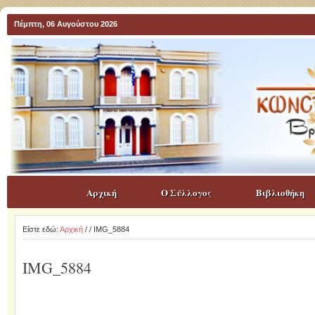
Πέμπτη, 06 Αυγούστου 2026
Αρχική
Ο Σύλλογος
Βιβλιοθήκη
Είστε εδώ:
Αρχική
/
/ IMG_5884
IMG_5884