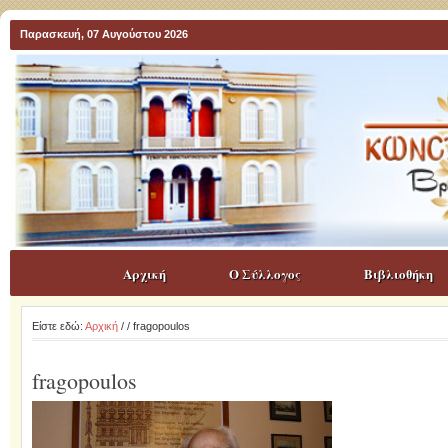
Παρασκευή, 07 Αυγούστου 2026
Αρχική
Ο Σύλλογος
Βιβλιοθήκη
Είστε εδώ:
Αρχική
/
/ fragopoulos
fragopoulos