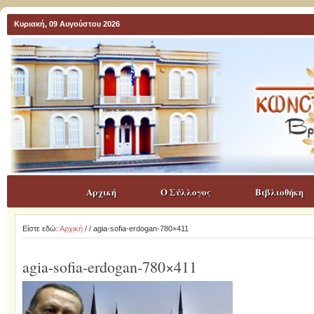
Κυριακή, 09 Αυγούστου 2026
Αρχική
Ο Σύλλογος
Βιβλιοθήκη
Είστε εδώ:
Αρχική
/
/ agia-sofia-erdogan-780×411
agia-sofia-erdogan-780×411