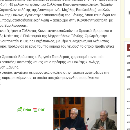
νδρή , 45 μελών και φίλων του Συλλόγου Κωνσταντινουπολιτών, Πολιτών
αραογλάν, εκδότης της Απογευματινής Μιχάλης Βασιλειάδης), πολλών
ων της Πόλεως, έγινε στην Καπναποθήκη της Ξάνθης, όπου και η έδρα του
ς, πραγματοποιήθηκε εκδήλωση – αφιέρωμα στην Κωνσταντινούπολη, με
μα Βασιλεύουσας.
νωτές ήταν ο Σύλλογος Κωνσταντινουπολιτών, το Θρακικό Ιδρυμα και ο
ς Νεότητος κ’ Πολιτισμού της Μητροπόλεως Ξάνθης. Ομιλητές στην
νουπολιτών κ. Θέμης Παχόπουλος, με θέμα “Βλαχέρνες και Ακάθιστος
οίος προλόγισε το έργο του “Το καμάρι του γένους” το οποίο προβλήθηκε
Θρακικού Ιδρύματος κ. Βιργινία Τσουδερού, χαιρετισμό τον οποίο
Σοφιανός Ουταντζής καθώς και ο πρέσβης και Πολίτης κ. Αλέξης
υνση Ξάνθης.
 οποίος εργάζεται σε μειονοτικά σχολεία στην περιοχή ανέπτυξε με την
ς παρευρισκόμενους, οι οποίοι αποχώρησαν ενθουσιασμένοι και
.