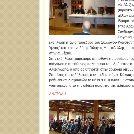
Αλ. Αλεξα
(Φραγκό Κ
άλλων φίλ
Ιδρύματο
τίτλο Αρω
Συνδιοργα
Οργανισμό
εκδήλωση ήταν ο πρόεδρος του Συλλόγου Κωνσταντι
Υμνος” και ο σκηνοθέτης Γιώργος Μουτεβελλής, ο οπ
στην συνέχεια.
Στην εκδήλωση χαιρετισμό απηύθυνε η πρόεδρος του 
ανέγνωσε ο υπεύθυνος πολιτισμού του Ιδρύματος κ. 
Αλεξανδρής, ο οποίος υπηρετεί στην αρμόδια διεύθ
Στο τέλος της εκδήλωσης ο εκπαιδευτικός κ. Κόκκας ο
βοήθεια και διαφανειών το θέμα “ΟΙ ΠΟΜΑΚΟΙ” στου
γοητευμένοι από την υψηλή ποιότητα της εκδήλωσης
ΑΝΑΤΟΛΗ