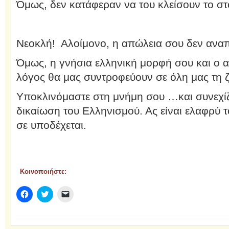
Όμως, δεν κατάφεραν να του κλείσουν το στ
Νεοκλή! Αλοίμονο, η απώλεια σου δεν ανα
Όμως, η γνήσια ελληνική μορφή σου και ο 
λόγος θα μας συντροφεύουν σε όλη μας τη 
Υποκλινόμαστε στη μνήμη σου …και συνεχίζ
δικαίωση του Ελληνισμού. Ας είναι ελαφρύ 
σε υποδέχεται.
Κοινοποιήστε:
Πατήστε
Κλικ
Κλικ
για
για
για
κοινοποίηση
κοινοποίηση
αποστολή
στο
στο
ενός
Facebook(Ανοίγει
Twitter(Ανοίγει
συνδέσμου
σε
σε
μέσω