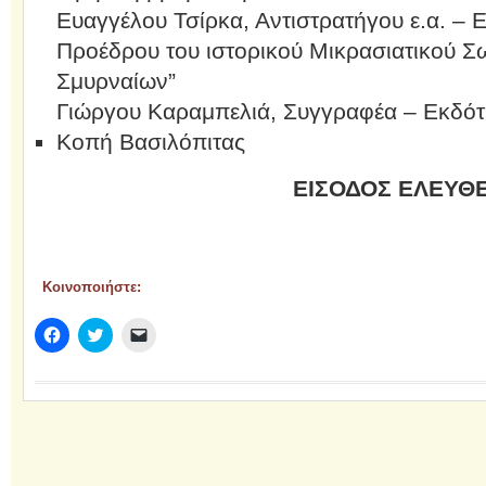
Ευαγγέλου Τσίρκα, Αντιστρατήγου ε.α. – Επ
Προέδρου του ιστορικού Μικρασιατικού Σ
Σμυρναίων”
Γιώργου Καραμπελιά, Συγγραφέα – Εκδότ
Κοπή Βασιλόπιτας
ΕΙΣΟΔΟΣ ΕΛΕΥΘ
Κοινοποιήστε:
Πατήστε
Κλικ
Κλικ
για
για
για
κοινοποίηση
κοινοποίηση
αποστολή
στο
στο
ενός
Facebook(Ανοίγει
Twitter(Ανοίγει
συνδέσμου
σε
σε
μέσω
νέο
νέο
email
παράθυρο)
παράθυρο)
σε
έναν/
μία
φίλο/