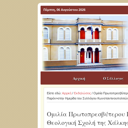
Πέμπτη, 06 Αυγούστου 2026
Αρχική
Ο Σύλλογος
Είστε εδώ:
Αρχική
/
Εκδηλώσεις
/ Ομιλία Πρωτοπρεσβύτερο
Παρόν»στην Ημερίδα του Συλλόγου Κωνσταντινουπολιτών
Ομιλία Πρωτοπρεσβύτερου 
Θεολογική Σχολή της Χάλκης