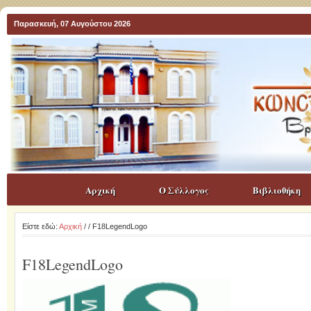
Παρασκευή, 07 Αυγούστου 2026
Αρχική
Ο Σύλλογος
Βιβλιοθήκη
Είστε εδώ:
Αρχική
/
/ F18LegendLogo
F18LegendLogo