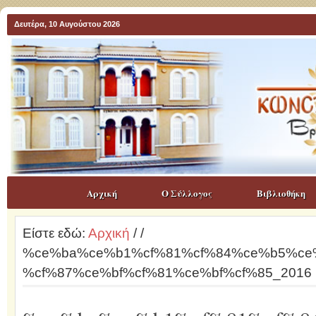
Δευτέρα, 10 Αυγούστου 2026
Αρχική
Ο Σύλλογος
Βιβλιοθήκη
Είστε εδώ:
Αρχική
/
/
%ce%ba%ce%b1%cf%81%cf%84%ce%b5%ce
%cf%87%ce%bf%cf%81%ce%bf%cf%85_2016