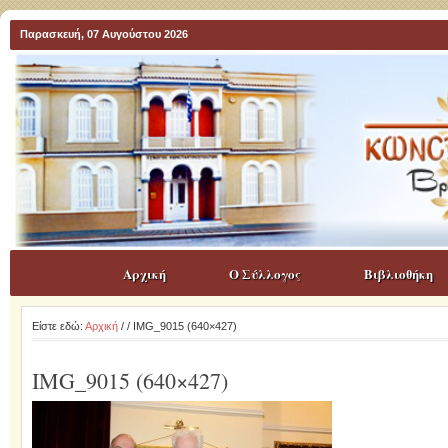
Παρασκευή, 07 Αυγούστου 2026
Αρχική
Ο Σύλλογος
Βιβλιοθήκη
Είστε εδώ:
Αρχική
/
/ IMG_9015 (640×427)
IMG_9015 (640×427)