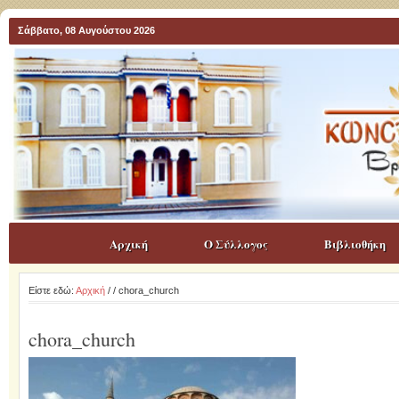
Σάββατο, 08 Αυγούστου 2026
Αρχική
Ο Σύλλογος
Βιβλιοθήκη
Είστε εδώ:
Αρχική
/
/ chora_church
chora_church