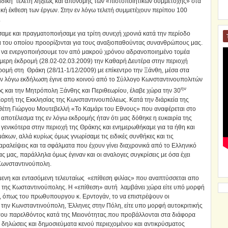
ειδική τελετή λήξεως και απονομής των «πιστοποιητικών συμμετοχής» στα
ική έκθεση των έργων. Στην εν λόγω τελετή συμμετέχουν περίπου 100
.
αμε και πραγματοποιήσαμε για τρίτη συνεχή χρονιά κατά την περίοδο
α του οποίου προορίζονται για τους αναξιοπαθούντας συνανθρώπους μας.
 να ενεργοποιήσουμε τον από μακρού χρόνου αδρανοποιημένο τομέα
μερη έκδρομή (28.02-02.03.2009) την Καθαρή Δευτέρα στην περιοχή
ρομή στη Θράκη (28/11-1/12/2009) με επίκεντρο την Ξάνθη, μέσα στα
εν λόγω εκδήλωση έγινε απο κοινού από το Σύλλογο Κωνσταντινουπολιτών
ην
ς και την Μητρόπολη Ξάνθης και Περιθεωρίου, έλαβε χώρα την 30
ορτή της Εκκλησίας της Κωνσταντινουπόλεως. Κατά την διάρκεία της
έτη Γιώργου Μουτεβελλή «Το Καμάρι του Εθνους» που αναφέρεται στο
ποτέλεσμα της εν λόγω εκδρομής ήταν ότι μας δόθηκε η ευκαιρία της
γενικότερα στην περιοχή της Θράκης και ενημερωθήκαμε για τα ήθη και
μάκων, αλλά κυρίως όμως γνωρίσαμε τις ειδικές συνθήκες και τις
αραλείψεις και τα σφάλματα που έχουν γίνει διαχρονικά από το Ελληνικό
 μας, παράλληλα όμως έγιναν και οι αναλογες συγκρίσεις με όσα έχει
 Κωνσταντινούπολη.
ενη και εντασόμενη τελευταίως «επίθεση φιλίας» που αναπτύσσεται απο
 της Κωσταντινούπολης. Η «επίθεση» αυτή λαμβάνει χώρα είτε υπό μορφή
όπως του πρωθυπουργου κ. Ερντογάν, το να επιστρέψουν οι
 την Κωνσταντινούπολη, Έλληνες στην Πόλη, είτε υπο μορφή αυτοκριτικής
ις του παρελθόντος κατά της Μειονότητας.που προβάλλονται στα διάφορα
 δηλώσεις και δημοσιεύματα κενού περιεχομένου και αντικρύσματος