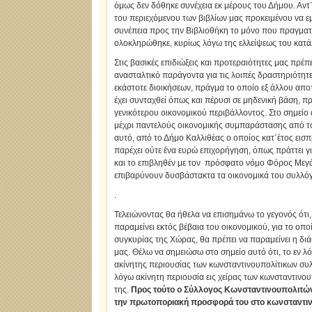
όμως δεν δόθηκε συνέχεια εκ μέρους του Δήμου. Αν
του περιεχόμενου των βιβλίων μας προκειμένου να 
συνέπεια προς την Βιβλιοθήκη το μόνο που πραγματο
ολοκληρώθηκε, κυρίως λόγω της ελλείψεως του κατ
Στις βασικές επιδιώξεις και προτεραιότητες μας πρέπ
ανασταλτικό παράγοντα για τις λοιπές δραστηριότητ
εκάστοτε διοικήσεων, πράγμα το οποίο εξ άλλου απο
έχει συνταχθεί όπως και πέρυσι σε μηδενική βάση, 
γενικότερου οικονομικού περιβάλλοντος. Στο σημείο 
μέχρι παντελούς οικονομικής συμπαράστασης από του
αυτό, από το Δήμο Καλλιθέας ο οποίος κατ΄έτος εισ
παρέχει ούτε ένα ευρώ επιχορήγηση, όπως πράττει γ
και το επιβληθέν με τον πρόσφατο νόμο Φόρος Μεγάλ
επιβαρύνουν δυσβάστακτα τα οικονομικά του συλλό
.
Τελειώνοντας θα ήθελα να επισημάνω το γεγονός ότι,
παραμείνει εκτός βέβαια του οικονομικού, για το οπ
συγκυρίας της Χώρας, θα πρέπει να παραμείνει η διά
μας. Θέλω να σημειώσω στο σημείο αυτό ότι, το εν λ
ακίνητης περιουσίας των κωνσταντινουπολίτικων συλ
λόγω ακίνητη περιουσία εις χείρας των κωνσταντινο
της.
Προς τούτο ο Σύλλογος Κωνσταντινουπολιτών μ
την πρωτοποριακή προσφορά του στο κωνσταντινο