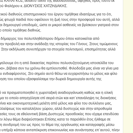
Σ ΚΑΛΑΓΚΟΣ, εκλεκτό τέκνο της Βασιλεύουσας, αφιχθείς προς τούτο εκ
λαιού Φαλήρου κ. ΔΙΟΝΥΣΙΟΣ ΧΑΤΖΗΔΑΚΗΣ.
κού διεθνούς επιστημονικού του έργου τιμήθηκε ιδιαιτέρως για το ότι,
δώς φτωχά παιδιά που οφείλουν τη ζωή τους στην προσφορά του αυτή, αλλά
αι δημιουργεί υποδομές, ώστε οι μικροί ασθενείς να βρίσκουν γιατρειά στον
το οποίο τιμήθηκε διεθνώς.
ς δήμαρχος του πολυπληθέστερου δήμου όπου κατοικείται από
ν προβολή και στην ανάδειξη της ιστορίας του Γένους. Στους τιμώμενους
 Στην εκδήλωση συνυπήρχαν τα στοιχεία πολιτισμού, επισημότητας αλλά
γείλουμε ότι η από δεκαετίας περίπου πολυσυζητούμενη ιστοσελίδα του
α», βέβαια συν τω χρόνω θα εμπλουτισθεί. Φιλοδοξία μας είναι να γίνει μια
ου ενδιαφέροντος. Στο σημείο αυτό θέλω να ευχαριστήσω το μέλος και φίλο
βηση του οποίου εξασφαλίσαμε την δωρεά δημιουργία αυτής της
τό να πραγματοποιηθεί η χωροταξική αναδιοργάνωση καθώς και η ολική
α το οποίο απησχόλησε επί σειρά ετών και κατ΄επανάληψη τις διοικήσεις
γίνει και οικονομοτεχνική μελέτη από μέλος και φίλο του συλλόγου μας,
 ελλείψεως του καταλλήλου χώρου, αλλά δυστυχώς και στην απροθυμία
σίες τους σε εθελοντική βάση.Δυστυχώς προσδοκίες που είχαμε επενδύσει
 εν λόγω θέμα διαψεύστηκαν.Επίσης κατα το παρελθόν έτος ήλθαμε σε
 τη συνδρομή του ως προς το θέμα της οργάνωσης και καταγραφής μέσω
ά υπήρξε κάποια ανταπόκριση επικοινωνίας και συνάντησης επ΄αυτού, πλην