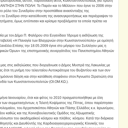
 πρωτοβουλίας αυτού, παρουσίαση εκτός Κωνσταντινουπόλεως για πρώτη
ΝΑΝΤΗΣΗ ΣΤΗΝ ΠΟΛΗ: Το Παρόν και το Μέλλον» που έγινε το 2006 στην
το ρόλο του Συνεδρίου στην προσπάθεια ανασύνταξης της
ά το Συνέδριο στην κατεύθυνση της ανασυγκροτήσεως και περιέγραψαν το
ζητήματα, όμως εντόπισαν και κρίσιμα προβλήματα τα οποία πρέπει να
α με τον Δήμο Π. Φαλήρου στο Ευγενίδειο Ίδρυμα η εκδήλωση της
υτεβελλή «Η Παναγία των Βλαχερνών στην Κωνσταντινούπολη» με ομιλητή
ανέλλο.Επίσης την 18.05.2009 έγινε στο μέγαρο του Συλλόγου μας η
σοφικών Όρων» της επιστημονικής συνεργάτιδος του Πανεπιστημίου Αθηνών
μας στις εκδηλώσεις που διοργάνωσε ο Δήμος Μυστρά της Λακωνίας με
ς έτσι τη μνήμη του τελευταίου Αυτοκράτορα του Βυζαντίου και των συν
ημόσυνο δέηση και στην κατάθεση στεφάνου στον Άγνωστο Στρατιώτη στα
δία των Κωνσταντινουπολιτών (ΟΙ.ΟΜ.ΚΩ.).
μήνα Ιανουαρίου, έτσι και φέτος το 2010 πραγματοποιήθηκε με όλη
λια των συμμετασχόντων, η Τελετή Κοψίματος της Πίττας, όπου παρέστησαν
ολομαίου, του Αρχιεπισκόπου Αθηνών και Πάσης Ελλάδος κ.κ. Ιερωνύμου,
υ καθώς και της Κοινοβουλευτικής Ομάδος της Αξιωματικής
πρόσωποι του ακαδημαϊκού κόσμου και πλήθος κόσμου. Κατά την διάρκεια
θηγητής και Διευθύντής της Καρδιοαγγειοχειρουργικής Κλινικής του