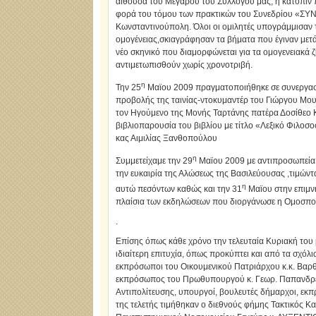
αίθουσα του Μεγάρου του Συλλόγου μας, η κατόπιν
φορά του τόμου των πρακτικών του Συνεδρίου «ΣΥ
Κωνσταντινούπολη. Όλοι οι ομιλητές υπογράμμισαν 
ομογένειας,σκιαγράφησαν τα βήματα που έγιναν μετ
νέο σκηνικό που διαμορφώνεται για τα ομογενειακά 
αντιμετωπισθούν χωρίς χρονοτριβή.
η
Την 25
Μαϊου 2009 πραγματοποιήθηκε σε συνεργασί
προβολής της ταινίας-ντοκυμαντέρ του Γιώργου Μο
τον Ηγούμενο της Μονής Ταρτάνης πατέρα Δοσίθεο Κ
βιβλιοπαρουσία του βιβλίου με τίτλο «Λεξικό Φιλο
κας Αιμιλίας Ξανθοπούλου
η
Συμμετείχαμε την 29
Μαϊου 2009 με αντιπροσωπεία 
την ευκαιρία της Αλώσεως της Βασιλεύουσας ,τιμώντα
η
αυτώ πεσόντων καθώς και την 31
Μαϊου στην επιμν
πλαίσια των εκδηλώσεων που διοργάνωσε η Ομοσπον
.
Επίσης όπως κάθε χρόνο την τελευταία Κυριακή του 
ιδιαίτερη επιτυχία, όπως προκύπτει και από τα σχό
εκπρόσωποι του Οικουμενικού Πατριάρχου κ.κ. Βαρθ
εκπρόσωπος του Πρωθυπουργού κ. Γεωρ. Παπανδρέο
Αντιπολίτευσης, υπουργοί, βουλευτές δήμαρχοι, εκ
της τελετής τιμήθηκαν ο διεθνούς φήμης Τακτικός Κα