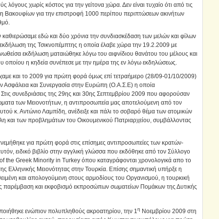
 λόγους χωρίς κόστος για την γείτονα χώρα. Δεν είναι τυχαίο ότι από τις
ση Βακουφίων για την επιστροφή 1000 περίπου περιπτώσεων ακινήτων
θμό.
ν καθιερώσαμε εδώ και δύο χρόνια την συνδιασκέδαση των μελών και φίλων
εκδήλωση της Τσικνοπέμπτης η οποία έλαβε χώρα την 19.2.2009 με
γανωθείσα εκδήλωση ματαιώθηκε λόγω του αιφνίδιου θανάτου του μέλους και
 οποίου η κηδεία συνέπεσε με την ημέρα της εν λόγω εκδηλώσεως.
ίχαμε και το 2009 για πρώτη φορά όμως επί τετραήμερο (28/09-01/10/2009)
ην Ασφάλεια και Συνεργασία στην Ευρώπη (Ο.Α.Σ.Ε) η οποία
. Στις συνεδριάσεις της 29ης και 30ης Σεπτεμβρίου 2009 που αφορούσαν
αιώματα των Μειονοτήτων, η αντιπροσωπεία μας αποτελούμενη από τον
υτού κ. Αντώνιο Λαμπίδη, ανέδειξε και πάλι το σοβαρό θέμα των ατομικών
λη και των προβλημάτων του Οικουμενικού Πατριαρχείου, συμβάλλοντας
νεμήθηκε για πρώτη φορά στις επίσημες αντιπροσωπείες των κρατών-
υτόν, ειδικό βιβλίο στην αγγλική γλώσσα που εκδόθηκε από τον Σύλλογο
s of the Greek Minority in Turkey όπου καταγράφονται χρονολογικά απο το
ης Ελληνικής Μειονότητας στην Τουρκία. Επίσης σημαντική υπήρξε η
θειμένη και απολογούμενη στους αρμοδίους του Οργανισμού, η τουρκική
ης παρέμβαση και εκφοβισμό εκπροσώπων σωματείων Πομάκων της Δυτικής
η
τοποιήθηκε ενώπιον πολυπληθούς ακροατηρίου, την 1
Νοεμβρίου 2009 στη