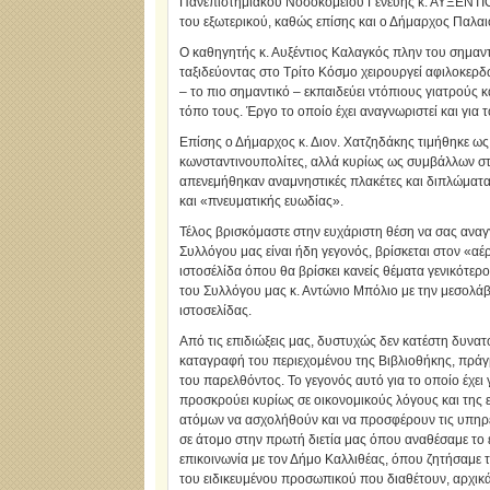
Πανεπιστημιακού Νοσοκομείου Γενεύης κ. ΑΥΞΕΝΤΙΟ
του εξωτερικού, καθώς επίσης και ο Δήμαρχος Πα
Ο καθηγητής κ. Αυξέντιος Καλαγκός πλην του σημαντι
ταξιδεύοντας στο Τρίτο Κόσμο χειρουργεί αφιλοκερ
– το πιο σημαντικό – εκπαιδεύει ντόπιους γιατρούς κ
τόπο τους. Έργο το οποίο έχει αναγνωριστεί και για 
Επίσης ο Δήμαρχος κ. Διον. Χατζηδάκης τιμήθηκε ω
κωνσταντινουπολίτες, αλλά κυρίως ως συμβάλλων στη
απενεμήθηκαν αναμνηστικές πλακέτες και διπλώματα
και «πνευματικής ευωδίας».
Τέλος βρισκόμαστε στην ευχάριστη θέση να σας αναγ
Συλλόγου μας είναι ήδη γεγονός, βρίσκεται στον «αέρ
ιστοσέλίδα όπου θα βρίσκει κανείς θέματα γενικότερ
του Συλλόγου μας κ. Αντώνιο Μπόλιο με την μεσολά
ιστοσελίδας.
Από τις επιδιώξεις μας, δυστυχώς δεν κατέστη δυνα
καταγραφή του περιεχομένου της Βιβλιοθήκης, πράγμ
του παρελθόντος. Το γεγονός αυτό για το οποίο έχει 
προσκρούει κυρίως σε οικονομικούς λόγους και της
ατόμων να ασχολήθούν και να προσφέρουν τις υπηρε
σε άτομο στην πρωτή διετία μας όπου αναθέσαμε το
επικοινωνία με τον Δήμο Καλλιθέας, όπου ζητήσαμε
του ειδικευμένου προσωπικού που διαθέτουν, αρχικ