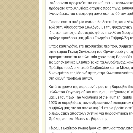
εντάσσονται προφανέστατα σε καθαρά επικοινωνιακούς
πρόσφατα υποβληθείσες αιτήσεις προς την Διεύθυν
έγιναν δεκτές για επιστροφή μόνο περί τις 60 τον αρι
Επίσης έπειτα από μία ανάπαυλα δεκαετίας και πλέο
εδώ στην Αίθουσα του Συλλόγου με την ψυχαγωγική 
ιδιαίτερη επιτυχία. Δυστυχώς φέτος η εν λόγω διορ
πρώην προέδρου μας φίλου Γεωργίου Γαβριηλίδη του
Όπως κάθε χρόνο, επι εικοσαετίας περίπου, συμμετε
στην ετήσια Γενική Συνέλευση του Οργανισμού για τ
πραγματοποιείται τα τελευταία χρόνια στη Βαρσοβία
τις Θρησκευτικές Ελευθερίες και τα Ανθρώπινα Δικ
Πρόεδρο του Διοικητικού Συμβουλίου και το Μέλος α
δικαιωμάτων της Μειονότητας στην Κωνσταντινούπο
στη διεθνή προβολή αυτών.
Κατά το χρόνο της παραμονής μας στη Βαρσοβία δια
μελών του Οργανισμού και στους συμμετέχοντας σ΄ α
μας με τον τίτλο The Violations of the Human Right
1923 οι παραβιάσεις των ανθρωπίνων δικαιωμάτων τ
συμβολή μας στο να αποκαλυφθεί και να βρεθεί εκτε
διπλωματική αποστολή σχετικά για παρασκηνιακή τ
Θράκης που κατέθεταν εις βάρος της.
Τέλος με ιδιαίτερο ενδιαφέρον και επιτυχία πραγμα