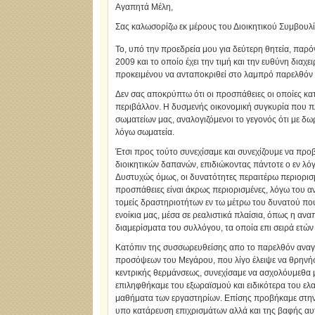
Αγαπητά Μέλη,
Σας καλωσορίζω εκ μέρους του Διοικητικού Συμβουλί
Το, υπό την προεδρεία μου για δεύτερη θητεία, παρό
2009 και το οποίο έχει την τιμή και την ευθύνη δια
προκειμένου να ανταποκριθεί στο λαμπρό παρελθόν
Δεν σας αποκρύπτω ότι οι προσπάθειες οι οποίες κ
περιβάλλον. Η δυσμενής οικονομική συγκυρία που π
σωματείων μας, αναλογιζόμενοι το γεγονός ότι με δ
λόγω σωματεία.
Έτσι προς τούτο συνεχίσαμε και συνεχίζουμε να προ
διοικητικών δαπανών, επιδιώκοντας πάντοτε ο εν λόγ
Δυστυχώς όμως, οι δυνατότητες περαιτέρω περιορισμ
προσπάθειες είναι άκρως περιορισμένες, λόγω του α
τομείς δραστηριοτήτων εν τω μέτρω του δυνατού πο
ενοίκια μας, μέσα σε ρεαλιστικά πλαίσια, όπως η α
διαμερίσματα του συλλόγου, τα οποία επι σειρά ετώ
Κατόπιν της συσσωρευθείσης απο το παρελθόν αναγ
προσόψεων του Μεγάρου, που λίγο έλειψε να θρηνήσ
κεντρικής θερμάνσεως, συνεχίσαμε να ασχολόυμεθα 
επιληφθήκαμε του εξωραϊσμού και ειδικότερα του ε
μαθήματα των εργαστηρίων. Επίσης προβήκαμε στην 
υπο κατάρευση επιχρισμάτων αλλά και της βαφής αυτ