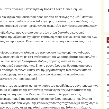
ου, στην αποψινή Επαναληπτική Τακτική Γενική Συνέλευση μας.
ης
ν διοικητικό συμβούλιο που προήλθε απο τις εκλογές της 23
Μαρτίου
χειρίσεως των υποθέσεων του Συλλόγου μας συνέχισε τις προσπάθειες του,
 του ιστορικού αυτού πρεσβυγενούς σωματείου των Κωνσταντινουπολιτών.
αταβάλλονται πραγματοποιούνται μέσα σ΄ένα δύσκολο οικονομικό
λήττει την Χώρα μας έχει άμεση επίπτωση στους οικονομικούς πόρους των
ωρεές και προσφορές Κωνσταντινουπολιτών συντηρούνται κυρίως τα εν
βαίνουμε μέσα στα πλαίσια του εφικτού, στο περιορισμό των καθαρώς
ω περιορισμός να μη έχει αντίκτυπο επί της δραστηριότητας του συλλόγου.
ού των εν λόγω διοικητικών εξόδων, παρά τις καταβαλλόμενες
νελαστικού χαρακτήρα των. Επίσης φροντίζουμε και δραστηριοποιούμε
υ αποφέρουν έσοδα, καθώς και την μεγιστοποίηση των εσόδων από τα
ναπροσαρμογής των εισπραττομένων ενοικίων από τα εκμισθωμένα
ν δεν είχαν αναπροσαρμοσθεί.
καιότητας επιτακτικής αντιμετωπίσεως του προβλήματος συντηρήσεως των
ουμε θύματα και της κατ΄ανάγκη ανακαίνησης της εγκαταστάσεως της
με την συντήρηση του Μεγάρου. Έτσι κατά το διαρρεύσαν έτος
λαιοχρωματισμού της πτέρυγος του κτιρίου όπου πραγματοποιούνται τα
ανακαίνηση του χωρόυ της κουζίνας τόσο της τοιχοποϊιας με ενίσχυση των
ών, όσο όμως και με την ολική αντικατάσταση της ξύλινης επίπλωσης,