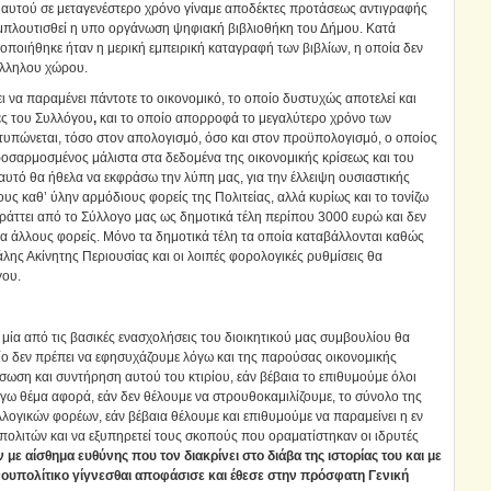
τ΄αυτού σε μεταγενέστερο χρόνο γίναμε αποδέκτες προτάσεως αντιγραφής
εμπλουτισθεί η υπο οργάνωση ψηφιακή βιβλιοθήκη του Δήμου. Κατά
ποιήθηκε ήταν η μερική εμπειρική καταγραφή των βιβλίων, η οποία δεν
άλληλου χώρου.
ει να παραμένει πάντοτε το οικονομικό, το οποίο δυστυχώς αποτελεί και
ες του Συλλόγου
,
και το οποίο απορροφά το μεγαλύτερο χρόνο των
τυπώνεται, τόσο στον απολογισμό, όσο και στον προϋπολογισμό, ο οποίος
προσαρμοσμένος μάλιστα στα δεδομένα της οικονομικής κρίσεως και του
αυτό θα ήθελα να εκφράσω την λύπη μας, για την έλλειψη ουσιαστικής
ς καθ’ ύλην αρμόδιους φορείς της Πολιτείας, αλλά κυρίως και το τονίζω
πράττει από το Σύλλογο μας ως δημοτικά τέλη περίπου 3000 ευρώ και δεν
ια άλλους φορείς. Μόνο τα δημοτικά τέλη τα οποία καταβάλλονται καθώς
ης Ακίνητης Περιουσίας και οι λοιπές φορολογικές ρυθμίσεις θα
γου.
 μία από τις βασικές ενασχολήσεις του διοικητικού μας συμβουλίου θα
οίο δεν πρέπει να εφησυχάζουμε λόγω και της παρούσας οικονομικής
σωση και συντήρηση αυτού του κτιρίου, εάν βέβαια το επιθυμούμε όλοι
όγω θέμα αφορά, εάν δεν θέλουμε να στρουθοκαμιλίζουμε, το σύνολο της
λογικών φορέων, εάν βέβαια θέλουμε και επιθυμούμε να παραμείνει η εν
υπολιτών και να εξυπηρετεί τους σκοπούς που οραματίστηκαν οι ιδρυτές
ε αίσθημα ευθύνης που τον διακρίνει στο διάβα της ιστορίας του και με
υπολίτικο γίγνεσθαι αποφάσισε και έθεσε στην πρόσφατη Γενική