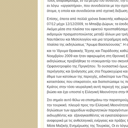
Τέλος αναβαθμίσαμε, εν τω μέτρω του δυνατού, την 
εν λόγω «εργαστήρια», που συνοδεύεται με την σχετ
άτομα, η οποία και συνοδεύεται από σχετική δεξίωση
Επίσης, έπειτα από πολλά χρόνια διακοπής καθιερώσ
07/12 μέχρι 12/12/2009, το Μπαζάρ Δώρων, τα έσοδ
Ακόμα μέσα στα πλαίσια του εφικτού προσπαθήσαμε
εκδρομών πραγματοποιώντας μεταξύ άλλων μια τριή
Ναυπάκτου και Μεσολογγίου και μια τετραήμερη εκδ
πλαίσια της εκδηλώσεως “Αρωμα Βασιλεύουσας”. Η 
και το Ίδρυμα Θρακικής Τέχνης και Παράδοσης καθώ
Νοεμβρίου 2009 και ήταν αφιερωμένη στη Θρονική Ε
εκδηλώσεως προβλήθηκε το ντοκυμαντέρ του σκηνοθ
Ορφανοτροφέιο της Πριγκήπου. Το ουσιαστικό όμως α
περιήγησης και ξενάγησης μας στα Πομακοχώρια και 
έθιμα των κατοίκων της περιοχής, ειδικότερα των Πο
καταστάσεις που επικρατούν, και διαπιστώσαμε τις π
Κράτος στην τόσο νευραλγική αυτή περιοχή της χώρας
βιώσει και έχει υποστεί η Ελληνική Μειονότητα στην
Στο σημείο αυτό θέλω να επισημάνω την παρατηρούμ
την τουρκική πλευρά προς την Ελληνική Μειονότητα
δηλώσεων των αρμοδίων κυβερνητικών παραγόντων, 
εκδιωχθέντες και εξαναγκασθέντες να εγκαταλέιψουν
αναφορικά με τις ανθελληνικές ενέργειες και πράξε
Μέσα Μαζικής Ενημέρωσης της Τουρκίας, Οι εν λόγω