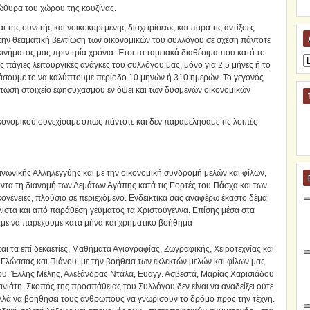
ώθυρα του χώρου της κουζίνας.
της συνετής και νοικοκυρεμένης διαχειρίσεως και παρά τις αντίξοες
την θεαματική βελτίωση των οικονομικών του συλλόγου σε σχέση πάντοτε
ινήματος μας πριν τρία χρόνια. Έτσι τα ταμειακά διαθέσιμα που κατά το
Α
πάγιες λειτουργικές ανάγκες του συλλόγου μας, μόνο για 2,5 μήνες ή το
βάσουμε το να καλύπτουμε περίοδο 10 μηνών ή 310 ημερών. Το γεγονός
πτωση στοιχείο εφησυχασμόυ εν όψει και των δυσμενών οικονομικών
νομικού συνεχίσαμε όπως πάντοτε και δεν παραμελήσαμε τις λοιπές
νωνικής Αλληλεγγύης και με την οικονομική συνδρομή μελών και φίλων,
ντα τη διανομή των Δεμάτων Αγάπης κατά τις Εορτές του Πάσχα και των
ογένειες, πλούσιο σε περιεχόμενο. Ενδεικτικά σας αναφέρω έκαστο δέμα
άλιστα και από παράθεση γεύματος τα Χριστούγεννα. Επίσης μέσα στα
αμε να παρέχουμε κατά μήνα και χρηματικό βοήθημα
αι τα επί δεκαετίες, Μαθήματα Αγιογραφίας, Ζωγραφικής, Χειροτεχνίας και
λώσσας και Πιάνου, με την βοήθεια των εκλεκτών μελών και φίλων μας
, Έλλης Μέλης, Αλεξάνδρας Ντάλα, Ευαγγ. Ασβεστά, Μαρίας Χαρισιάδου
νιάτη. Σκοπός της προσπάθειας του Συλλόγου δεν είναι να αναδείξει ούτε
λλά να βοηθήσει τους ανθρώπους να γνωρίσουν το δρόμο προς την τέχνη.