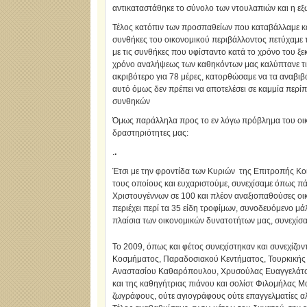
αντικαταστάθηκε το σύνολο των ντουλαπιών και η εξ
Τέλος κατόπιν των προσπαθείων που καταβάλλαμε και 
συνθήκες του οικονομικού περιβάλλοντος πετύχαμε 
με τις συνθήκες που υφίσταντο κατά το χρόνο του ξεκ
χρόνο αναλήψεως των καθηκόντων μας καλύπτανε τις 
ακριβότερο για 78 μέρες, κατορθώσαμε να τα αναβι
αυτό όμως δεν πρέπει να αποτελέσει σε καμμία περί
συνθηκών
Όμως παράλληλα προς το εν λόγω πρόβλημα του οικο
δραστηριότητες μας:
.
.
Έτσι με την φροντίδα των Κυριών της Επιτροπής Κοι
τους οποίους και ευχαριστούμε, συνεχίσαμε όπως πά
Χριστουγέννων σε 100 και πλέον αναξιοπαθούσες οικ
περιέχει περί τα 35 είδη τροφίμων, συνοδευόμενο μ
πλαίσια των οικονομικών δυνατοτήτων μας, συνεχίσ
Το 2009, όπως και φέτος συνεχίστηκαν και συνεχίζοντ
Κοσμήματος, Παραδοσιακού Κεντήματος, Τουρκικής Γ
Αναστασίου Καθαρόπουλου, Χρυσούλας Ευαγγελάτου
και της καθηγήτριας πιάνου και σολίστ Φιλομήλας Μα
ζωγράφους, ούτε αγιογράφους ούτε επαγγελματίες α