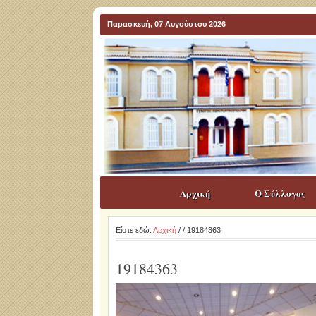
Παρασκευή, 07 Αυγούστου 2026
Αρχική
Ο Σύλλογος
Είστε εδώ:
Αρχική
/
/ 19184363
19184363