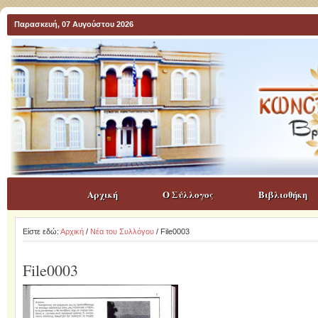
Παρασκευή, 07 Αυγούστου 2026
Αρχική
Ο Σύλλογος
Βιβλιοθήκη
Είστε εδώ:
Αρχική
/
Νέα του Συλλόγου
/ File0003
File0003