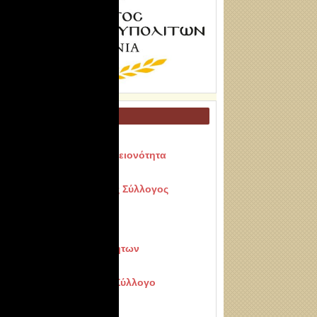
ΔΗΜΟΦΙΛΕΙΣ ΣΕΛΙΔΕΣ
Νέα από την Πόλη
Παρεμβάσεις για την Μειονότητα
Σεπτεμβριανά
Ελληνικός Φιλολογικός Σύλλογος
Κωνσταντινουπόλεως
90 Χρόνια Σύλλογος
Κωνσταντινουπολιτών
Τιμήσεις προσωπικοτήτων
Σύνδεσμοι
Αίτηση εγγραφής στο Σύλλογο
Φωτογραφίες
Βίντεο