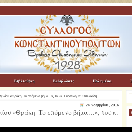
Βιβλιοθήκη
Εκδηλώσεις
Πολυμέσα
Α
βιβλίου «Θράκη: Το επόμενο βήμα…», του κ. Ευριπίδη Στ. Στυλιανίδη
γι
24 Νοεμβρίου , 2016
λίου «Θράκη: Το επόμενο βήμα…», του κ.