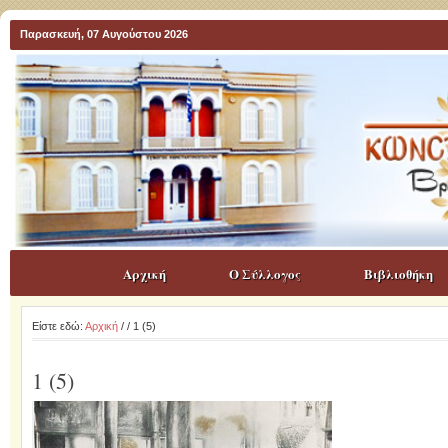
Παρασκευή, 07 Αυγούστου 2026
Αρχική
Ο Σύλλογος
Βιβλιοθήκη
Είστε εδώ:
Αρχική
/
/ 1 (5)
1 (5)