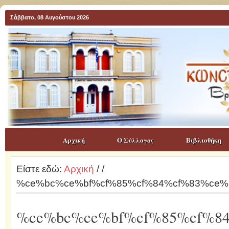
Σάββατο, 08 Αυγούστου 2026
Αρχική
Ο Σύλλογος
Βιβλιοθήκη
Είστε εδώ:
Αρχική
/
/
%ce%bc%ce%bf%cf%85%cf%84%cf%83%ce
%ce%bc%ce%bf%cf%85%cf%8