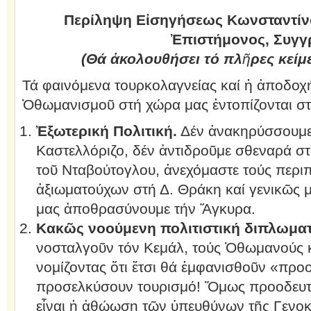
Περίληψη Εἰσηγήσεως Κωνσταντίνο
Ἐπιστήμονος, Συγγ
(Θά ἀκολουθήσει τό πλ
ῆ
ρες κείμ
Τά φαινόμενα τουρκολαγνείας καί ἡ ἀποδοχ
Ὀθωμανισμοῦ στή χώρα μας ἐντοπίζονται στο
Ἐξωτερική Πολιτική.
Δέν ἀνακηρύσσουμε
Καστελλόριζο, δέν ἀντιδροῦμε σθεναρά σ
τοῦ Νταβούτογλου, ἀνεχόμαστε τούς περι
ἀξιωματούχων στή Δ. Θράκη καί γενικῶς 
μας ἀποθρασύνουμε τήν Ἄγκυρα.
Κακῶς νοούμενη πολιτιστική διπλωματ
νοσταλγοῦν τόν Κεμάλ, τούς Ὀθωμανούς 
νομίζοντας ὅτι ἔτσι θά ἐμφανισθοῦν «προο
προσελκύσουν τουρισμό! Ὅμως προοδευτικ
εἶναι ἡ ἀθώωση τῶν ὑπευθύνων τῆς Γενοκ