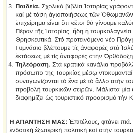
Παιδεία.
Σχολικά βιβλία Ἱστορίας γράφοντ
καί μέ τάση ἁγιοποιήσεως τῶν Ὀθωμανῶν
ἐπιχείρημα εἶναι ὅτι «ἔτσι θά γίνουμε καλύτ
Πέραν τῆς Ἱστορίας, ἤδη ἡ τουρκολαγνεία 
Θρησκευτικά. Στό προτεινόμενο νέο Πρόγ
Γυμνάσιο βλέπουμε τίς ἀναφορές στό Ἰσλά
ἐκτάσεως μέ τίς ἀναφορές στήν Ὀρθόδοξη 
Τηλεόραση.
Στά κρατικά κανάλια προβάλ
πρόσωπο τῆς Τουρκίας μέσῳ ντοκυμανταίρ
συναγωνίζονται τό ἕνα μέ τό ἄλλο στήν το
προβολή τουρκικῶν σειρῶν. Μάλιστα μία ἀ
διαφημίζει ὡς τουριστικό προορισμό τήν 
Η ΑΠΑΝΤΗΣΗ ΜΑΣ:
Ἐπιτέλους, φτάνει πιά.
ἐνδοτική ἐξωτερική πολιτική καί στήν τουρκ