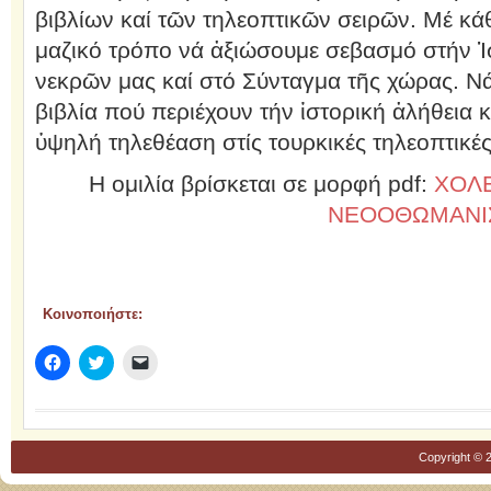
βιβλίων καί τῶν τηλεοπτικῶν σειρῶν. Μέ κά
μαζικό τρόπο νά ἀξιώσουμε σεβασμό στήν Ἱ
νεκρῶν μας καί στό Σύνταγμα τῆς χώρας. Ν
βιβλία πού περιέχουν τήν ἱστορική ἀλήθεια 
ὑψηλή τηλεθέαση στίς τουρκικές τηλεοπτικές
H oμιλία βρίσκεται σε μορφή pdf:
ΧΟΛΕ
ΝΕΟΟΘΩΜΑΝΙΣ
Κοινοποιήστε:
Πατήστε
Κλικ
Κλικ
για
για
για
κοινοποίηση
κοινοποίηση
αποστολή
στο
στο
ενός
Facebook(Ανοίγει
Twitter(Ανοίγει
συνδέσμου
σε
σε
μέσω
νέο
νέο
email
παράθυρο)
παράθυρο)
σε
Copyright © 
έναν/
μία