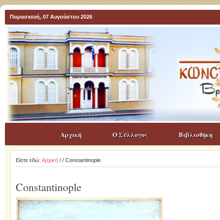
Παρασκευή, 07 Αυγούστου 2026
Αρχική
Ο Σύλλογος
Βιβλιοθήκη
Είστε εδώ:
Αρχική
/
/ Constantinople
Constantinople