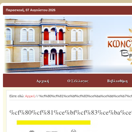
Παρασκευή, 07 Αυγούστου 2026
Αρχική
Ο Σύλλογος
Βιβλιοθήκη
Είστε εδώ:
Αρχική
/
/ %cf%80%cf%81%ce%bf%cf%83%ce%ba%ce%bb%ce%b7%c
%cf%80%cf%81%ce%bf%cf%83%ce%ba%c