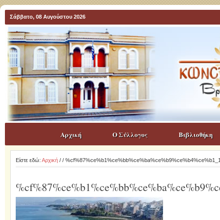
Σάββατο, 08 Αυγούστου 2026
Αρχική
Ο Σύλλογος
Βιβλιοθήκη
Είστε εδώ:
Αρχική
/
/ %cf%87%ce%b1%ce%bb%ce%ba%ce%b9%ce%b4%ce%b1_
%cf%87%ce%b1%ce%bb%ce%ba%ce%b9%c