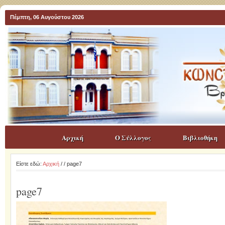
Πέμπτη, 06 Αυγούστου 2026
Αρχική
Ο Σύλλογος
Βιβλιοθήκη
Είστε εδώ:
Αρχική
/
/ page7
page7