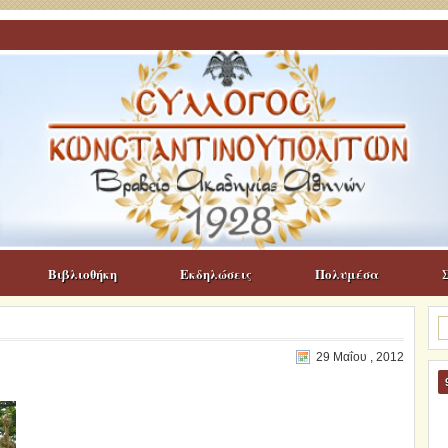
Βιβλιοθήκη
Εκδηλώσεις
Πολυμέσα
Α
γι
29 Μαΐου , 2012