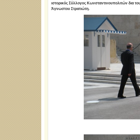
ιστορικός Σύλλογος Κωνσταντινουπολιτών δια του
Άγνωστου Στρατιώτη.