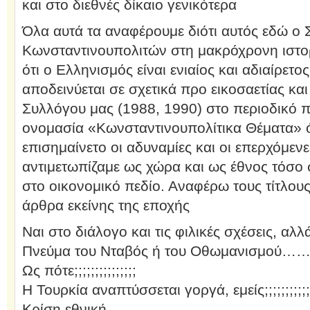
και στο διεθνές δίκαιο γενικότερα
Όλα αυτά τα αναφέρουμε διότι αυτός εδώ ο
Κωνσταντινουπολιτών στη μακρόχρονη ιστορί
ότι ο Ελληνισμός είναι ενιαίος και αδιαίρετο
αποδεινύεται σε σχετικά προ εικοσαετίας κα
Συλλόγου μας (1988, 1990) στο περιοδικό π
ονομασία «Κωνσταντινουπολίτικα Θέματα» ό
επισημαίνετο οι αδυναμίες και οι επερχόμενε
αντιμετωπίζαμε ως χώρα και ως έθνος τόσο 
στο οικονομικό πεδίο. Αναφέρω τους τίτλους
άρθρα εκείνης της εποχής
Ναι στο διάλογο και τις φιλικές σχέσεις, αλ
Πνεύμα του Νταβός ή του Οθωμανισμού…
Ως πότε;;;;;;;;;;;;;;;
Η Τουρκία αναπτύσσεται γοργά, εμείς;;;;;;;;;;;;;
Κρίση εθνική