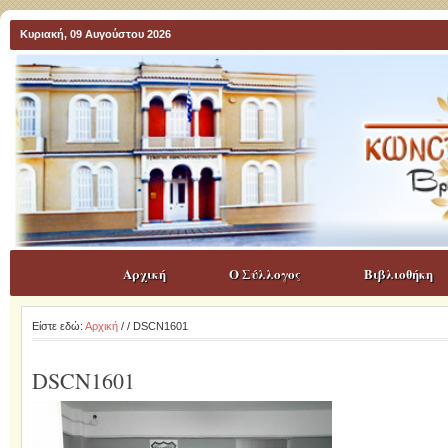
Κυριακή, 09 Αυγούστου 2026
Αρχική
Ο Σύλλογος
Βιβλιοθήκη
Είστε εδώ:
Αρχική
/
/ DSCN1601
DSCN1601