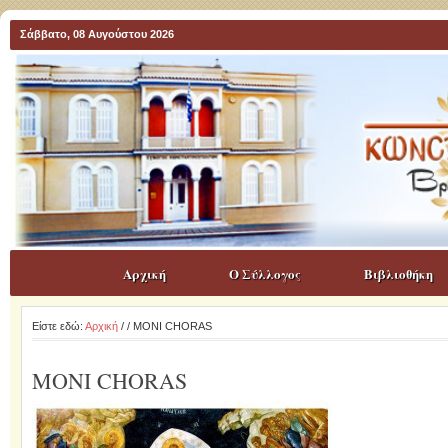
Σάββατο, 08 Αυγούστου 2026
Αρχική
Ο Σύλλογος
Βιβλιοθήκη
Είστε εδώ:
Αρχική
/
/ MONI CHORAS
MONI CHORAS