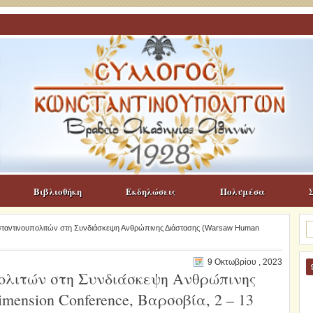
Βιβλιοθήκη
Εκδηλώσεις
Πολυμέσα
Α
ταντινουπολιτών στη Συνδιάσκεψη Ανθρώπινης Διάστασης (Warsaw Human
γι
9 Οκτωβρίου , 2023
ολιτών στη Συνδιάσκεψη Ανθρώπινης
ension Conference, Βαρσοβία, 2 – 13