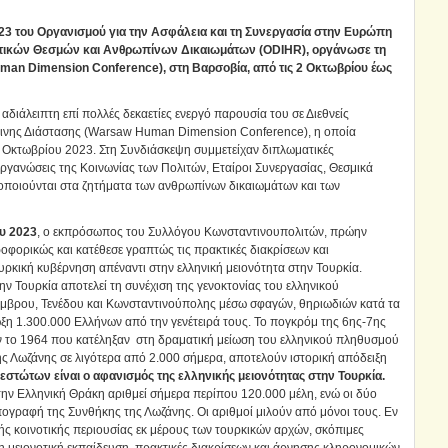
023 του Οργανισμού για την Ασφάλεια και τη Συνεργασία στην Ευρώπη
ατικών Θεσμών και Ανθρωπίνων Δικαιωμάτων (
ODIHR
), οργάνωσε τη
n Dimension Conference), στη Βαρσοβία, από τις 2 Οκτωβρίου έως
διάλειπτη επί πολλές δεκαετίες ενεργό παρουσία του σε Διεθνείς
ινης Διάστασης (Warsaw Human Dimension Conference), η οποία
3 Οκτωβρίου 2023. Στη Συνδιάσκεψη συμμετείχαν διπλωματικές
γανώσεις της Κοινωνίας των Πολιτών, Εταίροι Συνεργασίας, Θεσμικά
ιοποιούνται στα ζητήματα των ανθρωπίνων δικαιωμάτων και των
ου 2023
, ο εκπρόσωπος του Συλλόγου Κωνσταντινουπολιτών, πρώην
φορικώς και κατέθεσε γραπτώς τις πρακτικές διακρίσεων και
ουρκική κυβέρνηση απέναντι στην ελληνική μειονότητα στην Τουρκία.
ην Τουρκία αποτελεί τη συνέχιση της γενοκτονίας του ελληνικού
Ίμβρου, Τενέδου και Κωνσταντινούπολης μέσω σφαγών, θηριωδιών κατά τα
ωξη 1.300.000 Ελλήνων από την γενέτειρά τους. Το πογκρόμ της 6ης-7ης
ν το 1964 που κατέληξαν στη δραματική μείωση του ελληνικού πληθυσμού
ς Λωζάνης σε λιγότερα από 2.000 σήμερα, αποτελούν ιστορική απόδειξη
στώτων είναι ο αφανισμός της ελληνικής μειονότητας στην Τουρκία.
ην Ελληνική Θράκη αριθμεί σήμερα περίπου 120.000 μέλη, ενώ οι δύο
πογραφή της Συνθήκης της Λωζάνης. Οι αριθμοί μιλούν από μόνοι τους. Εν
ς κοινοτικής περιουσίας εκ μέρους των τουρκικών αρχών, σκόπιμες