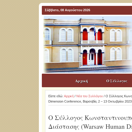
Σάββατο, 08 Αυγούστου 2026
Αρχική
Ο Σύλλογος
Είστε εδώ:
Αρχική
/
Νέα του Συλλόγου
/ Ο Σύλλογος Κωνσ
Dimension Conference, Βαρσοβία, 2 – 13 Οκτωβρίου 2023
Ο Σύλλογος Κωνσταντινουπ
Διάστασης (Warsaw Human Dim