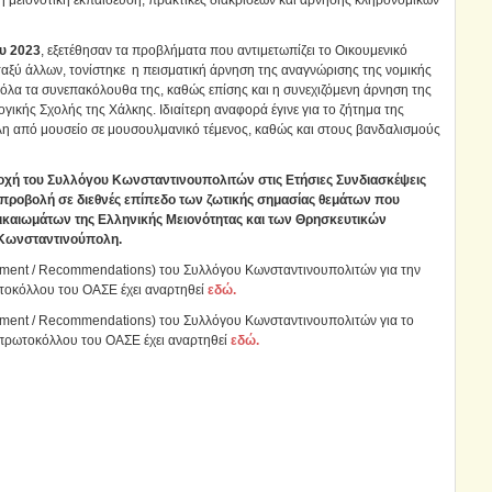
 μειονοτική εκπαίδευση, πρακτικές διακρίσεων και άρνησης κληρονομικών
ου 2023
, εξετέθησαν τα προβλήματα που αντιμετωπίζει το Οικουμενικό
αξύ άλλων, τονίστηκε η πεισματική άρνηση της αναγνώρισης της νομικής
όλα τα συνεπακόλουθα της, καθώς επίσης και η συνεχιζόμενη άρνηση της
γικής Σχολής της Χάλκης. Ιδιαίτερη αναφορά έγινε για το ζήτημα της
η από μουσείο σε μουσουλμανικό τέμενος, καθώς και στους βανδαλισμούς
οχή του Συλλόγου Κωνσταντινουπολιτών στις Ετήσιες Συνδιασκέψεις
 προβολή σε διεθνές επίπεδο των ζωτικής σημασίας θεμάτων που
αιωμάτων της Ελληνικής Μειονότητας και των Θρησκευτικών
 Κωνσταντινούπολη.
tement / Recommendations) του Συλλόγου Κωνσταντινουπολιτών για την
ωτοκόλλου του ΟΑΣΕ έχει αναρτηθεί
εδώ.
tement / Recommendations) του Συλλόγου Κωνσταντινουπολιτών για το
 πρωτοκόλλου του ΟΑΣΕ έχει αναρτηθεί
εδώ.