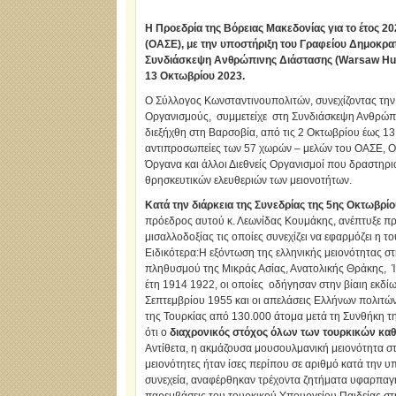
Η Προεδρία της Βόρειας Μακεδονίας για το έτος 2
(ΟΑΣΕ), με την υποστήριξη του Γραφείου Δημοκρ
Συνδιάσκεψη Ανθρώπινης Διάστασης (Warsaw Huma
13 Οκτωβρίου 2023.
Ο Σύλλογος Κωνσταντινουπολιτών, συνεχίζοντας την α
Οργανισμούς, συμμετείχε στη Συνδιάσκεψη Ανθρώπ
διεξήχθη στη Βαρσοβία, από τις 2 Οκτωβρίου έως 1
αντιπροσωπείες των 57 χωρών – μελών του ΟΑΣΕ, Ορ
Όργανα και άλλοι Διεθνείς Οργανισμοί που δραστηρ
θρησκευτικών ελευθεριών των μειονοτήτων.
Κατά την διάρκεια της Συνεδρίας της 5ης Οκτωβρί
πρόεδρος αυτού κ. Λεωνίδας Κουμάκης, ανέπτυξε προ
μισαλλοδοξίας τις οποίες συνεχίζει να εφαρμόζει η τ
Ειδικότερα:Η εξόντωση της ελληνικής μειονότητας στ
πληθυσμού της Μικράς Ασίας, Ανατολικής Θράκης, 
έτη 1914 1922, οι οποίες οδήγησαν στην βίαιη εκδί
Σεπτεμβρίου 1955 και οι απελάσεις Ελλήνων πολιτώ
της Τουρκίας από 130.000 άτομα μετά τη Συνθήκη τη
ότι ο
διαχρονικός στόχος όλων των τουρκικών καθε
Αντίθετα, η ακμάζουσα μουσουλμανική μειονότητα στ
μειονότητες ήταν ίσες περίπου σε αριθμό κατά την υ
συνεχεία, αναφέρθηκαν τρέχοντα ζητήματα υφαρπαγή