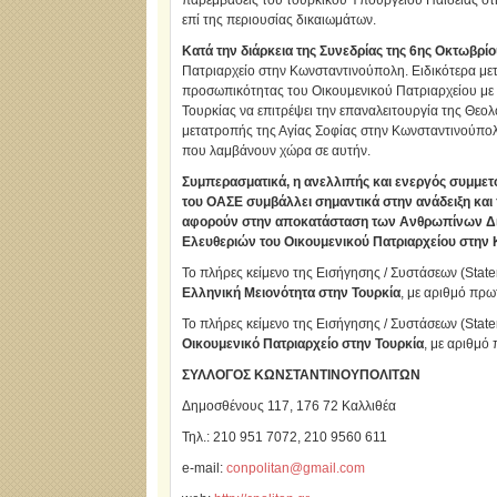
παρεμβάσεις του τουρκικού Υπουργείου Παιδείας στη
επί της περιουσίας δικαιωμάτων.
Κατά την διάρκεια της Συνεδρίας της 6ης Οκτωβρί
Πατριαρχείο στην Κωνσταντινούπολη. Ειδικότερα μετ
προσωπικότητας του Οικουμενικού Πατριαρχείου με 
Τουρκίας να επιτρέψει την επαναλειτουργία της Θεολο
μετατροπής της Αγίας Σοφίας στην Κωνσταντινούπολ
που λαμβάνουν χώρα σε αυτήν.
Συμπερασματικά, η ανελλιπής και ενεργός συμμετ
του ΟΑΣΕ συμβάλλει σημαντικά στην ανάδειξη και
αφορούν στην αποκατάσταση των Ανθρωπίνων Δικ
Ελευθεριών του Οικουμενικού Πατριαρχείου στην
Το πλήρες κείμενο της Εισήγησης / Συστάσεων (Sta
Ελληνική Μειονότητα στην Τουρκία
, με αριθμό πρ
Το πλήρες κείμενο της Εισήγησης / Συστάσεων (Sta
Οικουμενικό Πατριαρχείο στην
Τουρκία
, με αριθμό
ΣΥΛΛΟΓΟΣ ΚΩΝΣΤΑΝΤΙΝΟΥΠΟΛΙΤΩΝ
Δημοσθένους 117, 176 72 Καλλιθέα
Τηλ.: 210 951 7072, 210 9560 611
e-mail:
conpolitan@gmail.com