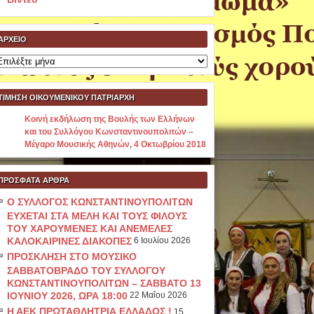
ΑΡΧΕΊΟ
ρχείο
ΤΙΜΗΣΗ ΟΙΚΟΥΜΕΝΙΚΟΥ ΠΑΤΡΙΑΡΧΗ
Κοινή εκδήλωση της Βουλής των Ελλήνων
και του Συλλόγου Κωνσταντινουπολιτών –
Μέγαρο Μουσικής Αθηνών, 4 Οκτωβρίου 2018
ΠΡΌΣΦΑΤΑ ΆΡΘΡΑ
Ο ΣΥΛΛΟΓΟΣ ΚΩΝΣΤΑΝΤΙΝΟΥΠΟΛΙΤΩΝ
ΕΥΧΕΤΑΙ ΣΤΑ ΜΕΛΗ ΚΑΙ ΤΟΥΣ ΦΙΛΟΥΣ
ΤΟΥ ΧΑΡΟΥΜΕΝΕΣ ΚΑΙ ΑΝΕΜΕΛΕΣ
ΚΑΛΟΚΑΙΡΙΝΕΣ ΔΙΑΚΟΠΕΣ
6 Ιουλίου 2026
ΠΡΟΣΚΛΗΣΗ ΣΤΟ ΜΟΥΣΙΚΟ
ΣΑΒΒΑΤΟΒΡΑΔΟ ΤΟΥ ΣΥΛΛΟΓΟΥ
ΚΩΝΣΤΑΝΤΙΝΟΥΠΟΛΙΤΩΝ – ΣΑΒΒΑΤΟ 13
ΙΟΥΝΙΟΥ 2026, ΩΡΑ 18:00
22 Μαΐου 2026
Η ΑΕΚ ΠΡΩΤΑΘΛΗΤΡΙΑ ΕΛΛΑΔΟΣ !
15