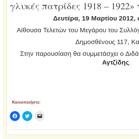
γλυκές πατρίδες 1918 – 1922»
Δευτέρα, 19 Μαρτίου 2012, 
Αίθουσα Τελετών του Μεγάρου του Συλλό
Δημοσθένους 117, Κα
Στην παρουσίαση θα συμμετάσχει ο Διδ
Αγτζίδης
.
Κοινοποιήστε:
Πατήστε
Κλικ
Κλικ
για
για
για
κοινοποίηση
κοινοποίηση
αποστολή
στο
στο
ενός
Facebook(Ανοίγει
Twitter(Ανοίγει
συνδέσμου
σε
σε
μέσω