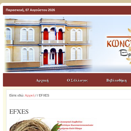
Παρασκευή, 07 Αυγούστου 2026
Αρχική
Ο Σύλλογος
Βιβλιοθήκη
Είστε εδώ:
Αρχική
/
/ EFXES
EFXES