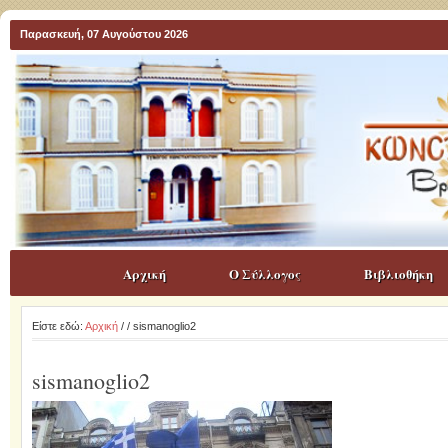
Παρασκευή, 07 Αυγούστου 2026
Αρχική
Ο Σύλλογος
Βιβλιοθήκη
Είστε εδώ:
Αρχική
/
/ sismanoglio2
sismanoglio2