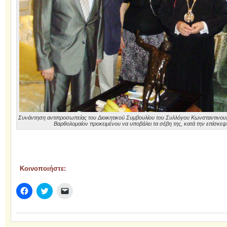
Συνάντηση αντιπροσωπείας του Διοικητικού Συμβουλίου του Συλλόγου Κωνσταντινουπ
Βαρθολομαίον προκειμένου να υποβάλει τα σέβη της, κατά την επίσκεψη
Κοινοποιήστε:
Πατήστε
Κλικ
Κλικ
για
για
για
κοινοποίηση
κοινοποίηση
αποστολή
στο
στο
ενός
Facebook(Ανοίγει
Twitter(Ανοίγει
συνδέσμου
σε
σε
μέσω