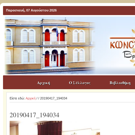
Παρασκευή, 07 Αυγούστου 2026
Αρχική
Ο Σύλλογος
Βιβλιοθήκη
Είστε εδώ:
Αρχική
/
/ 20190417_194034
20190417_194034