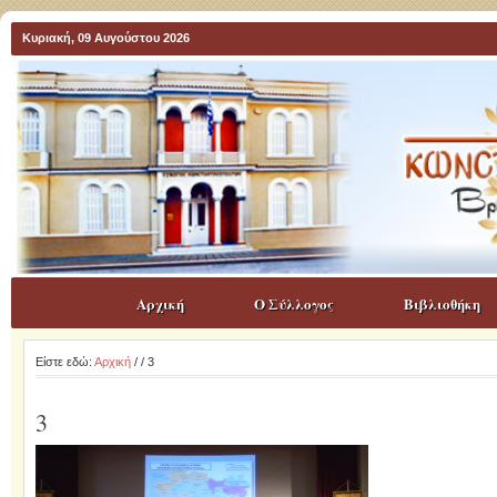
Κυριακή, 09 Αυγούστου 2026
Αρχική
Ο Σύλλογος
Βιβλιοθήκη
Είστε εδώ:
Αρχική
/
/ 3
3