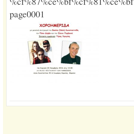
%cf%87%ce%bf%cf%81%ce%b
page0001