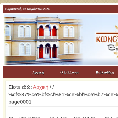
Παρασκευή, 07 Αυγούστου 2026
Αρχική
Ο Σύλλογος
Βιβλιοθήκη
Είστε εδώ:
Αρχική
/
/
%cf%87%ce%bf%cf%81%ce%bf%ce%b7%ce
page0001